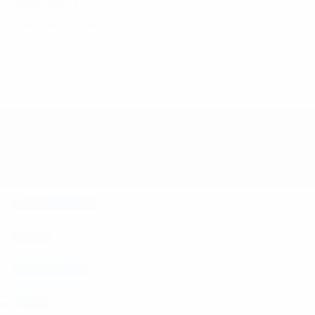
Tarper Straße 2,
24997 Wanderup
AMTSWERKE EGGEBEK 2023 © - KONZEPTION &
REALISIERUNG
MAGICMEDIA
My TreeneNet
Kontakt
046067619600
Störung