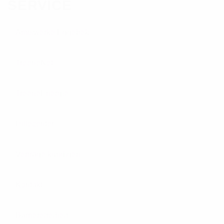
SERVICE
Amtswerke Eggebek
TreeneNet
TreeneEnergie
Hilfecenter
Verträge kündigen
Kontakt
Barrierefreiheit