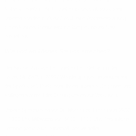
Nahwärmenetz im Amt Eggebek ist geplant, sodass wir
unseren Kunden in Zukunft auch eine Wärmeversorgung
bieten können. Hierfür wird ein komplett neues Netz
ausgebaut.
Wie und wo können Sie uns erreichen?
Der Sitz der Amtswerke Eggebek befindet sich in der
Tarper Straße 2, in 24997 Wanderup (quer gegenüber von
der Sparkasse). Dort stehen Ihnen unsere Kolleginnen und
Kollegen während der Öffnungszeiten zur Verfügung.
Unsere Sprechzeiten vor Ort: Montag bis Freitag von 09.00
– 13.00 Uhr, Mittwochs von 14:00 - 17:00 Uhr. Persönliche
Termine gerne auch außerhalb der offiziellen