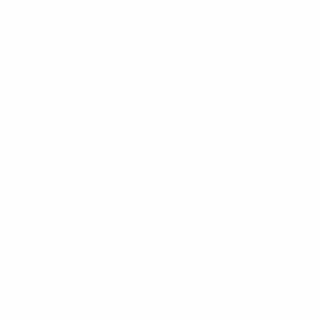
Fernsehen und mit TreeneEnergie versorgen sie ihre
Kunden mit Nahwärme getreu dem Motto:
Wie machen wir das?
Es wurde ein komplett neues Glasfasernetz im Bereich des
Amtes Eggebek aufgebaut, an das wir unsere Kunden
angeschlossen haben. Die Planung und der Bau im Amt
Eggebek sind abgeschlossen, der Bau hat Mitte 2019
begonnen. Aktuell ist eine Erweiterung des Gebiets um die
Gemeinden des Amtes Oeversee geplant. Wir haben die
Vermarktung für das Amt Oeversee beendet. Der Ausbau
im Amt Oeversee ist im Herbst 2022 gestartet. Ein