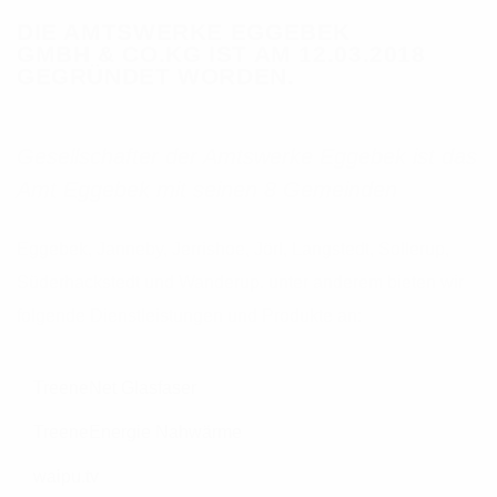
DIE AMTSWERKE EGGEBEK
GMBH & CO.KG IST AM 12.03.2018
GEGRÜNDET WORDEN.
Gesellschafter der Amtswerke Eggebek ist das
Amt Eggebek mit seinen 8 Gemeinden
Eggebek, Janneby, Jerrishoe, Jörl, Langstedt, Sollerup,
Süderhackstedt und Wanderup. unter anderem bieten wir
folgende Dienstleistungen und Produkte an:
TreeneNet Glasfaser
TreeneEnergie Nahwärme
waipu.tv