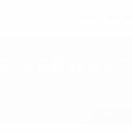
AMTSWERKE
TREENEN
E VERWAL
STARTSEITE
BZVE VERWALTUNG