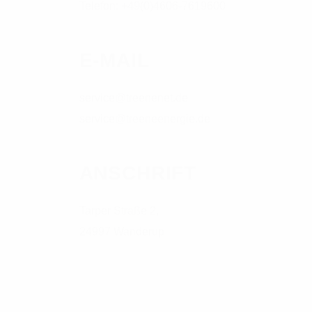
Telefon: +49(0)4606-7619600
E-MAIL
service@treenenet.de
service@treeneenergie.de
ANSCHRIFT
Tarper Straße 2,
24997 Wanderup