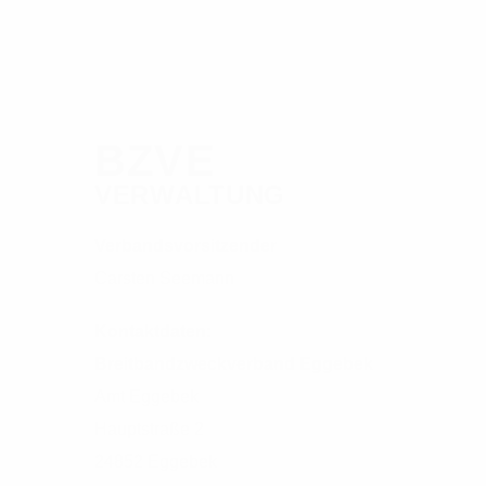
BZVE
VERWALTUNG
Verbandsvorsitzender
Carsten Seemann
Kontaktdaten:
Breitbandzweckverband Eggebek
Amt Eggebek
Hauptstraße 2
24852 Eggebek