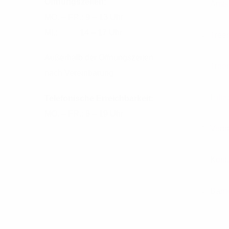
Öffnungszeiten:
Amts
MO. – FR.: 9 – 13 Uhr
MI.: 14 – 17 Uhr
Tree
Außerhalb der Öffnungszeiten
Tree
nach Vereinbarung
Hilfe
Telefonische Erreichbarkeit:
MO. – FR.: 8 – 19 Uhr
Vert
Kont
Barri