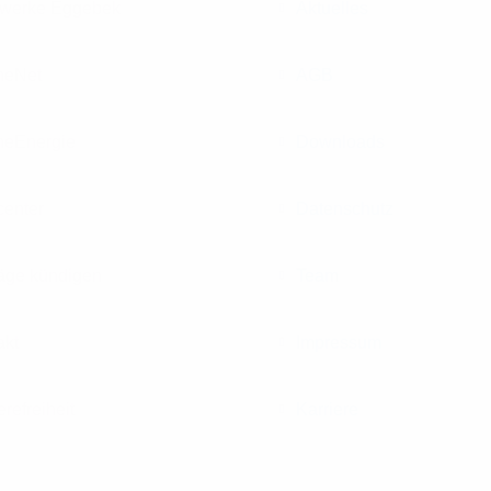
werke Eggebek
Aktuelles
neNet
AGB
neEnergie
Downloads
center
Datenschutz
räge kündigen
Team
akt
Impressum
erefreiheit
Karriere