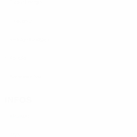
TreeneEnergie
Hilfecenter
Verträge kündigen
Kontakt
Barrierefreiheit
INFOS
Aktuelles
AGB