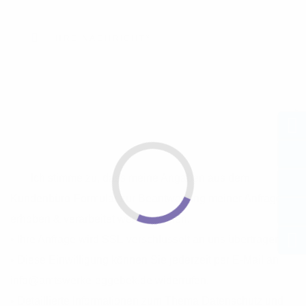
Ich stimme zu, dass meine Angaben aus dem
Kundenbüro-Formular zur Beantwortung meiner Anfrage
erhoben & verarbeitet werden dürfen.
• Ihre Anfrage wird SSL-verschlüsselt an uns übertragen.
• Diese Einwilligung können Sie jederzeit per E-Mail an
info@amtswerke-eggebek.de widerrufen.
• Detaillierte Informationen zum Thema Datenschutz und