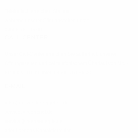
Telefonisch erreichen Sie uns
während unserer Öffnungszeiten unter:
04606-761 96 00
CALL-CENTER
Unser Call-Center erreichen Sie außerhalb unserer
Öffnungszeiten und bei telefonischem Überlauf von Mo. -
Fr.: 8 bis 19 Uhr unter: 04606-761 96 00
E-MAIL
info@amtswerke-eggebek.de
service@treenenet.de
service@treeneenergie.de
oder über das Kontaktformular