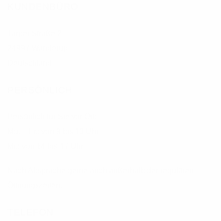
KUNDENBÜRO
Tarper Straße 2
24997 Wanderup
Deutschland
PERSÖNLICH
Persönlich für Sie vor Ort:
Mo. – Fr.: von 9 bis 13 Uhr
Mi.: von 14 bis 17 Uhr
Nach Absprache gerne auch außerhalb der regulären
Öffnungszeiten.
TELEFON